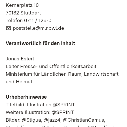
Kernerplatz 10
70182 Stuttgart
Telefon 0711 / 126-0
E-Mail:
(Öffnet in neuem Fenster)
poststelle@mlr.bwl.de
Verantwortlich für den Inhalt
Jonas Esterl
Leiter Presse- und Öffentlichkeitsarbeit
Ministerium für Ländlichen Raum, Landwirtschaft
und Heimat
Urheberhinweise
Titelbild: Illustration @SPRINT
Weitere Illustration: @SPRINT
Bilder: @Stigua, @jazz4, @ChristianCamus,